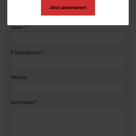
Deine E-Mail-Adresse wird nicht veröffentlicht.
Jetzt abonnieren!
Erforderliche Felder sind mit
*
markiert
Name
*
E-Mail-Adresse
*
Website
Kommentar
*