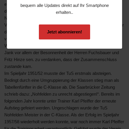
eigenständigen Vereine SV und der Turnverein Concordia incl.
bequem alle Updates direkt auf Ihr Smartphone
der Tischtennisabteilung zum heutigen Turn- und Sportverein
erhalten..
Nohfelden zusammen. Notwendig erschien den
Verantwortlichen diese Fusion wegen der vielen Sportler, die zur
damaligen Zeit für beide Vereine aktiv waren und der damit
Jetzt abonnieren!
verbundenen Terminüberschneidungen. Trotz einiger
Widerstände und Bedenken war es neben dem Vorsitzenden
Jank vor allem der Besonnenheit der Herren Fuchsbauer und
Fritz Hinze sen. zu verdanken, dass der Zusammenschluss
zustande kam.
Im Spieljahr 1951/52 musste der TuS erstmals absteigen.
Bedingt durch eine Umgruppierung der Klassen stieg man als
Tabellenfünfter in die C-Klasse ab. Die Saarbrücker Zeitung
schrieb dazu: „Nohfelden zu unrecht abgestiegen!“. Bereits im
folgenden Jahr konnte unter Trainer Karl Pfeiffer der erneute
Aufstieg gefeiert werden. Ungeschlagen wurde der TuS
Nohfelden Meister in der C-Klasse. Als der Erfolg im Spieljahr
1957/58 wiederholt werden konnte, war noch immer Karl Pfeiffer
für die Trainingsarbeit verantwortlich. Geführt wurde der Verein