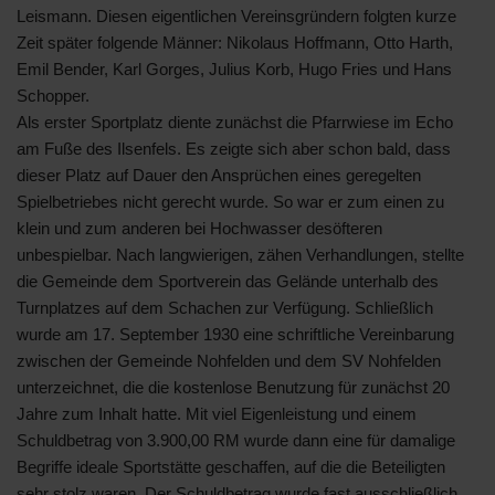
Leismann. Diesen eigentlichen Vereinsgründern folgten kurze
Zeit später folgende Männer: Nikolaus Hoffmann, Otto Harth,
Emil Bender, Karl Gorges, Julius Korb, Hugo Fries und Hans
Schopper.
Als erster Sportplatz diente zunächst die Pfarrwiese im Echo
am Fuße des Ilsenfels. Es zeigte sich aber schon bald, dass
dieser Platz auf Dauer den Ansprüchen eines geregelten
Spielbetriebes nicht gerecht wurde. So war er zum einen zu
klein und zum anderen bei Hochwasser desöfteren
unbespielbar. Nach langwierigen, zähen Verhandlungen, stellte
die Gemeinde dem Sportverein das Gelände unterhalb des
Turnplatzes auf dem Schachen zur Verfügung. Schließlich
wurde am 17. September 1930 eine schriftliche Vereinbarung
zwischen der Gemeinde Nohfelden und dem SV Nohfelden
unterzeichnet, die die kostenlose Benutzung für zunächst 20
Jahre zum Inhalt hatte. Mit viel Eigenleistung und einem
Schuldbetrag von 3.900,00 RM wurde dann eine für damalige
Begriffe ideale Sportstätte geschaffen, auf die die Beteiligten
sehr stolz waren. Der Schuldbetrag wurde fast ausschließlich