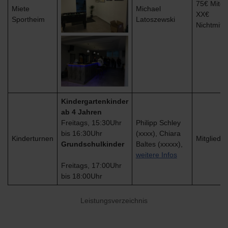
75€ Mitgli
Miete
Michael
XX€
Sportheim
Latoszewski
Nichtmitg
Kindergartenkinder
ab 4 Jahren
Freitags, 15:30Uhr
Philipp Schley
bis 16:30Uhr
(xxxx), Chiara
Kinderturnen
Mitgliedsc
Grundschulkinder
Baltes (xxxxx),
weitere Infos
Freitags, 17:00Uhr
bis 18:00Uhr
Leistungsverzeichnis