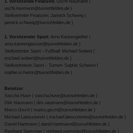
1. Vorsitzende Finanzen
: Uschi Naumann (
uschi.naumann@tusnohfelden.de )
Stellvertreter Finanzen: Jannick Schweig (
jannick.schweig@tusnohfelden.de )
1. Vorsitzender Sport
: Arno Kannengießer (
arno.kannengiesser@tusnohfelden.de )
Stellvertreter Sport – Fußball: Michael Seibert (
michael.seibert@tusnohfelden.de )
Stellvertreterin Sport – Turnen: Sophie Schwinn (
sophie.schwinn@tusnohfelden.de )
Beisitzer
:
Sascha Huse ( sascha.huse@tusnohfelden.de )
Dirk Naumann ( dirk.naumann@tusnohfelden.de )
Marco Gisch ( marko.gisch@tusnohfelden.de )
Michael Latoszewski ( michael.latoszewski@tusnohfelden.de )
Daniel Hartmann ( daniel.hartmann@tusnohfelden.de )
Reinhard Stemmler ( reinhard.stemmler@tusnohfelden.de )