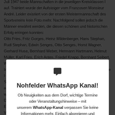
Juli 1947 beide Mannschaften in die jeweiligen Kreisklassen I
auf. Trainiert wurde der Aufsteiger vom Franzosen Monsieur
André. Leider existiert von der ersten Meistermannschaft des
Sportvereins kein Foto mehr. Nachfolgend sollen jedoch die
Männer erwähnt werden, die diesen schönen und historischen
Erfolg erringen konnten:
Otto Fries, Fritz Gorges, Heinz Mildenberger, Hans Stephan,
Rudi Stephan, Edwin Senges, Otto Senges, Horst Wagner,
Gerhard Huse, Bernhard Weber, Hermann Hartmann, Helmut
Müller, Karl Fries, Erich Antes, Friedel Knapp, Bernhard Seibert,
Walter Herz und Walter Kunz.
In der Saison 1947 / 48 musste der Aufsteiger in die Kreisklasse
I gegen so namhafte Gegner wie den SV Hasborn, SV Bliesen,
SV Oberthal, FC Freisen, FC Oberkirchen und SC Alsweiler
Nohfelder WhatsApp Kanal!
antreten. Trotzdem konnte die Klasse ohne Probleme gehalten
werden.
Ob Neuigkeiten aus dem Dorf, wichtige Termine
Das Jahr 1950 brachte dann einen weiteren markanten
oder Veranstaltungshinweise – mit
Eckpunkt in der Vereinsgeschichte der Fußballer. Unter dem
unserem
WhatsApp-Kanal
verpassen Sie keine
Vorsitz und auf bestreben von Sepp Jank schlossen sich die
Informationen mehr. Einfach abonnieren und