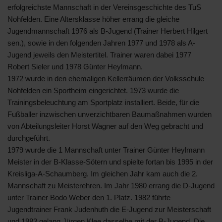
erfolgreichste Mannschaft in der Vereinsgeschichte des TuS
Nohfelden. Eine Altersklasse höher errang die gleiche
Jugendmannschaft 1976 als B-Jugend (Trainer Herbert Hilgert
sen.), sowie in den folgenden Jahren 1977 und 1978 als A-
Jugend jeweils den Meistertitel. Trainer waren dabei 1977
Robert Sieler und 1978 Günter Heylmann.
1972 wurde in den ehemaligen Kellerräumen der Volksschule
Nohfelden ein Sportheim eingerichtet. 1973 wurde die
Trainingsbeleuchtung am Sportplatz installiert. Beide, für die
Fußballer inzwischen unverzichtbaren Baumaßnahmen wurden
von Abteilungsleiter Horst Wagner auf den Weg gebracht und
durchgeführt.
1979 wurde die 1 Mannschaft unter Trainer Günter Heylmann
Meister in der B-Klasse-Sötern und spielte fortan bis 1995 in der
Kreisliga-A-Schaumberg. Im gleichen Jahr kam auch die 2.
Mannschaft zu Meisterehren. Im Jahr 1980 errang die D-Jugend
unter Trainer Bodo Weber den 1. Platz. 1982 führte
Jugendtrainer Frank Judenhuth die E-Jugend zur Meisterschaft
und 1983 gelang Jürgen Klee dasselbe mit der B-Jugend. Die