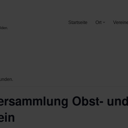
Startseite
Ort
Verein
lden.
funden.
ersammlung Obst- un
ein