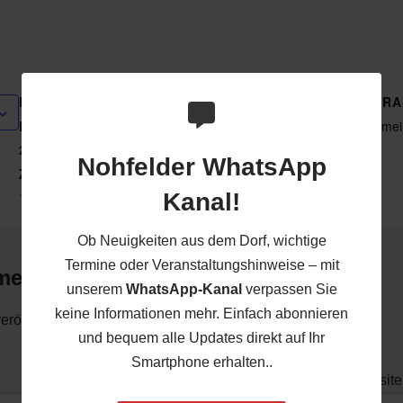
DETAILS
VERANSTALTER
VERA
Datum:
Obst- und
Gemei
Gartenbauverein
22. März
Nohfelder WhatsApp
Zeit:
Kanal!
16:00 - 17:00
Ob Neuigkeiten aus dem Dorf, wichtige
Termine oder Veranstaltungshinweise – mit
mentar
unserem
WhatsApp-Kanal
verpassen Sie
keine Informationen mehr. Einfach abonnieren
röffentlicht.
Erforderliche Felder sind mit
*
markiert
und bequem alle Updates direkt auf Ihr
Smartphone erhalten..
E-Mail-Adresse
*
Website