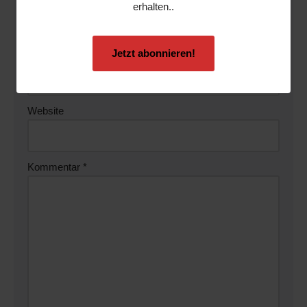
erhalten..
Jetzt abonnieren!
E-Mail-Adresse
*
Website
Kommentar
*