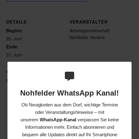
DETAILS
VERANSTALTER
Beginn:
Arbeitsgemeinschaft
Nohfelder Vereine
20. Juni
Ende:
21. Juni
VERANSTALTUNGSORT
Burgforum
Nohfelder WhatsApp Kanal!
Schreibe einen Kommentar
Ob Neuigkeiten aus dem Dorf, wichtige Termine
Deine E-Mail-Adresse wird nicht veröffentlicht.
oder Veranstaltungshinweise – mit
Erforderliche Felder sind mit
*
markiert
unserem
WhatsApp-Kanal
verpassen Sie keine
Informationen mehr. Einfach abonnieren und
bequem alle Updates direkt auf Ihr Smartphone
Name
*