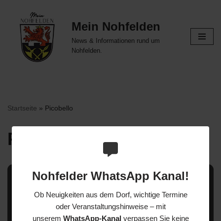
Mein Nohfelden
Zum
Inhalt
News & Informationen rund um
springen
Nohfelden.
Startseite
»
Picobello
Picobello
Nohfelder WhatsApp Kanal!
Ob Neuigkeiten aus dem Dorf, wichtige Termine
oder Veranstaltungshinweise – mit
Saarland Picobello
unserem
WhatsApp-Kanal
verpassen Sie keine