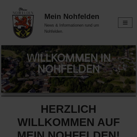
Mein Nohfelden
Zum
Inhalt
News & Informationen rund um
springen
Nohfelden.
WILLKOMMEN IN
NOHFELDEN
HERZLICH
WILLKOMMEN AUF
MEIN NOHFELDEN!