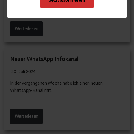
Jetzt abonnieren!
In den vergangenen Wochen war die Fa. Hero, welche von…
Weiterlesen
Neuer WhatsApp Infokanal
30. Juli 2024
In der vergangenen Woche habe ich einen neuen
WhatsApp-Kanal mit…
Weiterlesen