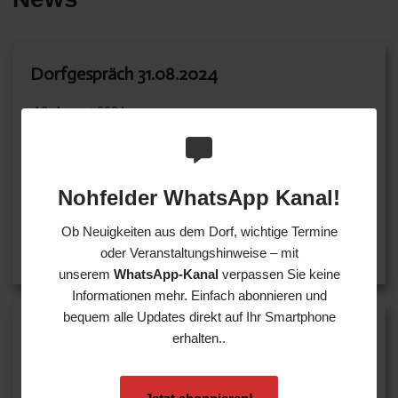
Dorfgespräch 31.08.2024
16. August 2024
Liebe Mitbewohnerinnen und Mitbewohner,bereits im
Vorfeld der diesjährigen Wahlen haben…
Nohfelder WhatsApp Kanal!
Ob Neuigkeiten aus dem Dorf, wichtige Termine
Weiterlesen
oder Veranstaltungshinweise – mit
unserem
WhatsApp-Kanal
verpassen Sie keine
Informationen mehr. Einfach abonnieren und
bequem alle Updates direkt auf Ihr Smartphone
Aktueller Stand Ausbau Glasfaser
erhalten..
30. Juli 2024