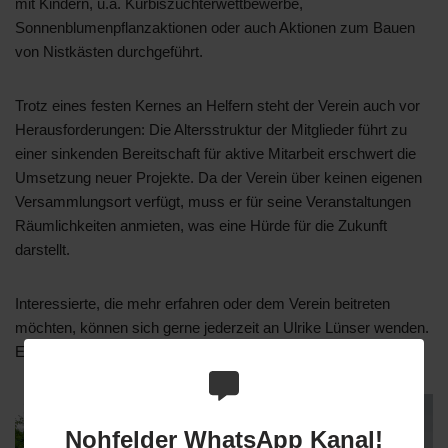
mit Kindern, u.a. Kürbiszüchterwettbewerbe,
Sonnenblumenpflanzaktionen oder auch Aktionen zum Bauen
von Nistkästen durchgeführt.
Trotz eines festen Kernes an Helfern steht der Verein auch vor
Herausforderungen: Die Altersstruktur der Mitglieder führt zu
einer sinkenden Bereitschaft für aktive Mitarbeit erschwert die
Umsetzung neuer Projekte. Da der Verein über keinen eigenen
Versammlungsort verfügt, muss er für seine Veranstaltungen
Räumlichkeiten anmieten, was eine Hürde für die Zukunft
darstellt.
Interessierte, die mehr erfahren oder dem Verein beitreten
möchten, können sich gerne jederzeit an Ulrike Lünser wenden.
Ein Beitrittsformular finden Sie hier.
Nohfelder WhatsApp Kanal!