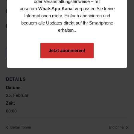
oder Veranstaltungshinweise – mit
unserem
WhatsApp-Kanal
verpassen Sie keine
EVS Kunden-Service-Center
Informationen mehr. Einfach abonnieren und
Tel.: 0681 5000-555
bequem alle Updates direkt auf Ihr Smartphone
E-Mail: service-abfall@evs.de
erhalten..
Jetzt abonnieren!
Zum Kalender hinzufügen
DETAILS
Datum:
25. Februar
Zeit:
00:00
Gelbe Tonne
Biotonne