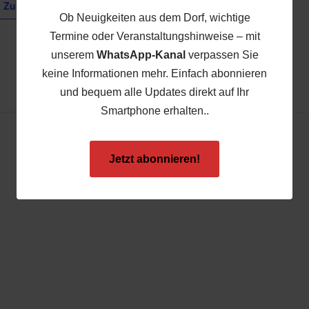
Zum Kalender hinzufügen
Datum:
Ob Neuigkeiten aus dem Dorf, wichtige
21. Oktober
Termine oder Veranstaltungshinweise – mit
Zeit:
unserem
WhatsApp-Kanal
verpassen Sie
00:00
keine Informationen mehr. Einfach abonnieren
und bequem alle Updates direkt auf Ihr
Smartphone erhalten..
Jetzt abonnieren!