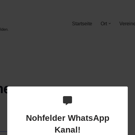
Startseite
Ort
Verein
lden.
ne
Nohfelder WhatsApp
Kanal!
DETAILS