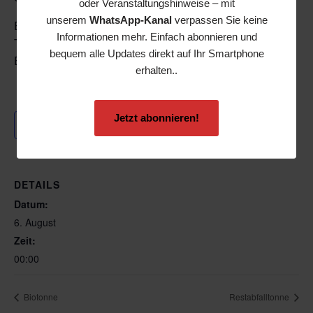
oder Veranstaltungshinweise – mit
unserem
WhatsApp-Kanal
verpassen Sie keine
EVS Kunden-Service-Center
Informationen mehr. Einfach abonnieren und
Tel.: 0681 5000-555
bequem alle Updates direkt auf Ihr Smartphone
E-Mail: service-abfall@evs.de
erhalten..
Jetzt abonnieren!
Zum Kalender hinzufügen
DETAILS
Datum:
6. August
Zeit:
00:00
Biotonne
Restabfalltonne