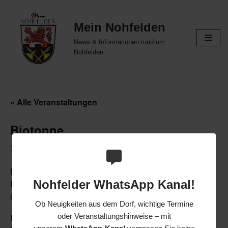
Mein Nohfelden
Zum
Inhalt
News & Informationen rund um
springen
Nohfelden.
« Alle Veranstaltungen
Biotonne
14. Oktober, 00:00
Entsorgungsverband Saar
Nohfelder WhatsApp Kanal!
Untertürkheimer Straße 21
66117 Saarbrücken
Ob Neuigkeiten aus dem Dorf, wichtige Termine
oder Veranstaltungshinweise – mit
EVS Kunden-Service-Center